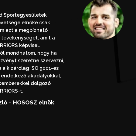
d Sportegyesületek
vetsége elnöke csak
om azt a megbízható
 tevékenységet, amit a
RIORS képvisel.
ból mondhatom, hogy ha
ezvényt szeretne szervezni,
 a kizárólag ISO 9001-es
 rendelkező akadályokkal,
akemberekkel dolgozó
RIORS-t.
zló - HOSOSZ elnök