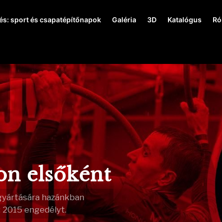
és: sport és csapatépítőnapok
Galéria
3D
Katalógus
Ró
n elsőként
 gyártására hazánkban
 2015 engedélyt.