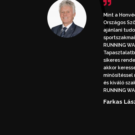
Mint a Honvé
Országos Szö
ajánlani tud
sportszakmai
RUNNING WAR
Tapasztalat
sikeres rend
akkor keresse
minősítéssel
és kiváló sz
RUNNING WAR
Farkas Lás