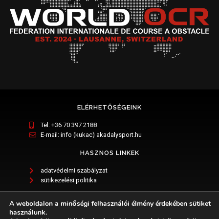
ELÉRHETŐSÉGEINK
Tel: +36 70 397 2188
E-mail: info (kukac) akadalysport.hu
HASZNOS LINKEK
adatvédelmi szabályzat
sütikezelési politika
KÖVESS MINKET
A weboldalon a minőségi felhasználói élmény érdekében sütiket
használunk.