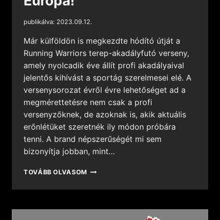
Európa!
publikálva:
2023.09.12.
Már külföldön is megkezdte hódító útját a
Running Warriors terep-akadályfutó verseny,
amely nyolcadik éve állít profi akadályaival
jelentős kihívást a sportág szerelmesei elé. A
versenysorozat évről évre lehetőséget ad a
megmérettetésre nem csak a profi
versenyzőknek, de azoknak is, akik aktuális
erőnlétüket szeretnék ily módon próbára
tenni. A brand népszerűségét mi sem
bizonyítja jobban, mint…
TOVÁBB OLVASOM