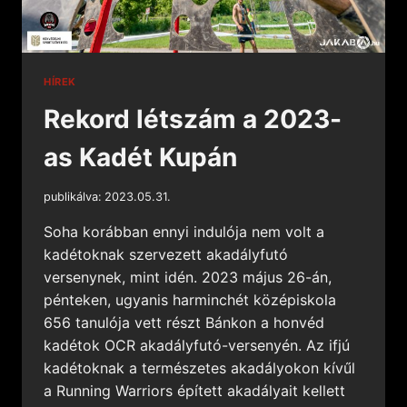
HÍREK
Rekord létszám a 2023-
as Kadét Kupán
publikálva:
2023.05.31.
Soha korábban ennyi indulója nem volt a
kadétoknak szervezett akadályfutó
versenynek, mint idén. 2023 május 26-án,
pénteken, ugyanis harminchét középiskola
656 tanulója vett részt Bánkon a honvéd
kadétok OCR akadályfutó-versenyén. Az ifjú
kadétoknak a természetes akadályokon kívűl
a Running Warriors épített akadályait kellett